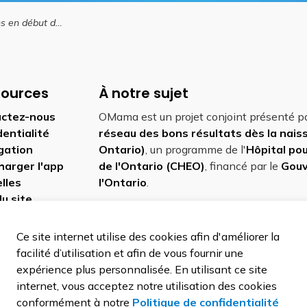
ébut de grossesse
sources
À notre sujet
ctez-nous
OMama est un projet conjoint présenté p
dentialité
réseau des bons résultats dès la nai
gation
Ontario)
, un programme de l'
Hôpital pou
harger l'app
de l'Ontario (CHEO)
, financé par le
Gou
lles
l'Ontario
.
du site
Ce site internet utilise des cookies afin d'améliorer la
facilité d’utilisation et afin de vous fournir une
expérience plus personnalisée. En utilisant ce site
internet, vous acceptez notre utilisation des cookies
conformément à notre
Politique de confidentialité