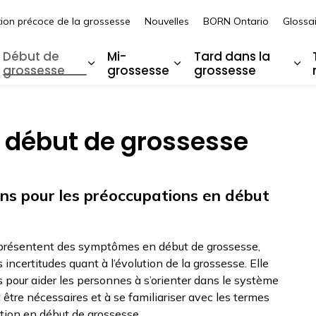
tion précoce de la grossesse
Nouvelles
BORN Ontario
Glossai
t de l’Ontario OMama
Début de
Mi-
Tard dans la
grossesse
grossesse
grossesse
argir les sous-pages Avant la grossesse
Élargir les sous-pages Début de gro
Élargir les sous-pages
Éla
 début de grossesse
ins pour les préoccupations en début
 présentent des symptômes en début de grossesse,
incertitudes quant à l’évolution de la grossesse. Elle
s pour aider les personnes à s’orienter dans le système
 être nécessaires et à se familiariser avec les termes
ation en début de grossesse.