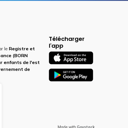
Télécharger
l'app
ar le
Registre et
ssance (BORN
r enfants de l'est
vernement de
Made with
Govstack