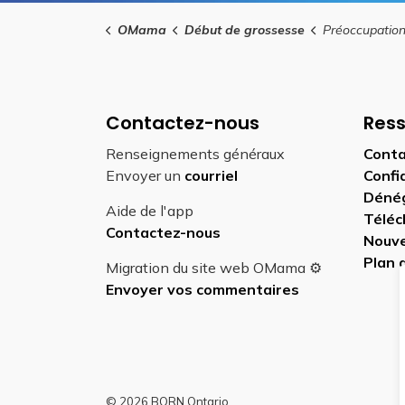
OMama
Début de grossesse
Préoccupations en d
Contactez-nous
Res
Renseignements généraux
Conta
Envoyer un
courriel
Confi
Déné
Aide de l'app
Téléc
Contactez-nous
Nouve
Plan 
Migration du site web OMama ⚙️
Envoyer vos commentaires
© 2026 BORN Ontario