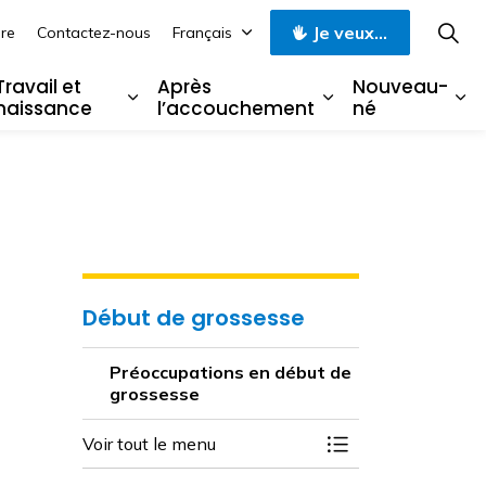
Je veux...
re
Contactez-nous
Français
Travail et
Après
Nouveau-
naissance
l’accouchement
né
ssesse
 Mi-grossesse
rgir les sous-pages Tard dans la grossesse
Élargir les sous-pages Travail et nai
Élargir les sous
Él
Début de grossesse
Préoccupations en début de
grossesse
Voir tout le menu
Basculer la menu 