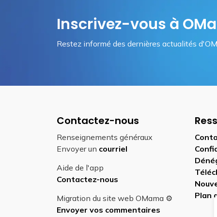
Inscrivez-vous à O
Restez informé des dernières actualités d'OM
Contactez-nous
Res
Renseignements généraux
Conta
Envoyer un
courriel
Confi
Déné
Aide de l'app
Téléc
Contactez-nous
Nouve
Plan 
Migration du site web OMama ⚙️
Envoyer vos commentaires