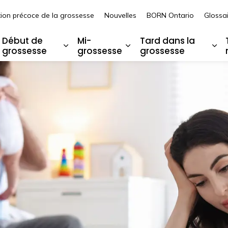
tion précoce de la grossesse
Nouvelles
BORN Ontario
Glossai
t de l’Ontario OMama
Début de
Mi-
Tard dans la
grossesse
grossesse
grossesse
argir les sous-pages Avant la grossesse
Élargir les sous-pages Début de gro
Élargir les sous-pages
Éla