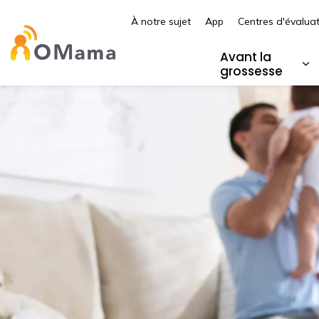
À notre sujet
App
Centres d'évalua
Centre hospitalier pour enfants de l’es
Avant la
grossesse
Él