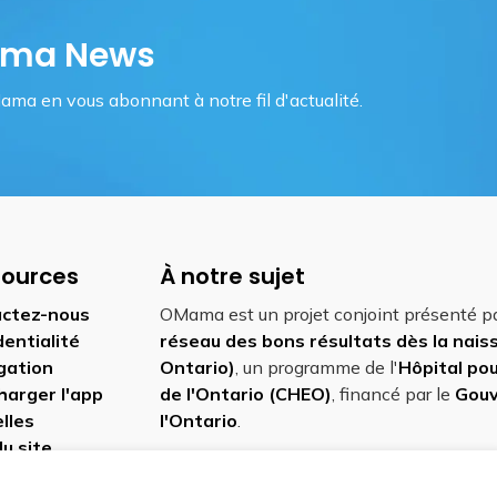
Mama News
ama en vous abonnant à notre fil d'actualité.
sources
À notre sujet
ctez-nous
OMama est un projet conjoint présenté p
dentialité
réseau des bons résultats dès la nai
gation
Ontario)
, un programme de l'
Hôpital pou
harger l'app
de l'Ontario (CHEO)
, financé par le
Gou
lles
l'Ontario
.
du site