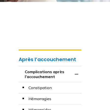
Après l’accouchement
Complications après
Basculer la menu 
l’accouchement
Constipation
Hémorragies
Hémorroïdes