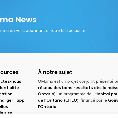
Mama News
ama en vous abonnant à notre fil d'actualité.
sources
À notre sujet
ctez-nous
OMama est un projet conjoint présenté p
dentialité
réseau des bons résultats dès la nai
gation
Ontario)
, un programme de l'
Hôpital pou
harger l'app
de l'Ontario (CHEO)
, financé par le
Gou
lles
l'Ontario
.
du site