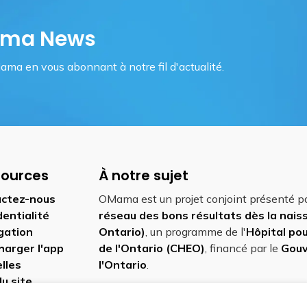
Mama News
ama en vous abonnant à notre fil d'actualité.
sources
À notre sujet
ctez-nous
OMama est un projet conjoint présenté p
dentialité
réseau des bons résultats dès la nai
gation
Ontario)
, un programme de l'
Hôpital pou
harger l'app
de l'Ontario (CHEO)
, financé par le
Gou
lles
l'Ontario
.
du site