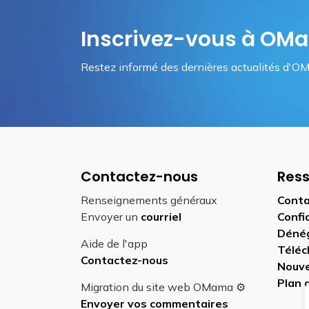
Inscrivez-vous à O
Restez informé des dernières actualités d'OM
Contactez-nous
Res
Renseignements généraux
Conta
Envoyer un
courriel
Confi
Déné
Aide de l'app
Téléc
Contactez-nous
Nouve
Plan 
Migration du site web OMama ⚙️
Envoyer vos commentaires