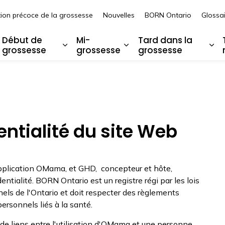
tion précoce de la grossesse
Nouvelles
BORN Ontario
Glossai
t de l’Ontario OMama
Début de
Mi-
Tard dans la
grossesse
grossesse
grossesse
argir les sous-pages Avant la grossesse
Élargir les sous-pages Début de gro
Élargir les sous-pages
Éla
entialité du site Web
application OMama, et GHD, concepteur et hôte,
entialité. BORN Ontario est un registre régi par les lois
els de l'Ontario et doit respecter des règlements
ersonnels liés à la santé.
e liens entre l'utilisation d'OMama et une personne