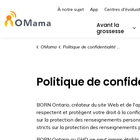
À notre sujet
App
Centres d'évalua
Centre hospitalier pour enfants de l’es
Avant la
grossesse
Él
OMama
Politique de confidentialité du site Web
Politique de confid
BORN Ontario, créateur du site Web et de l'
respectent et protègent votre droit à la confid
sur la protection des renseignements personn
stricts sur la protection des renseignements p
BORN Ontario ou GHD ne peut jamais établir d