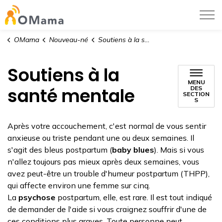
Centre hospitalier pour enfants de l’est de
OMama
Nouveau-né
Soutiens à la santé mentale
Soutiens à la
MENU
santé mentale
DES
SECTION
S
Après votre accouchement, c'est normal de vous sentir
anxieuse ou triste pendant une ou deux semaines. Il
s'agit des bleus postpartum (
baby blues
). Mais si vous
n'allez toujours pas mieux après deux semaines, vous
avez peut-être un trouble d'humeur postpartum (THPP),
qui affecte environ une femme sur cinq.
La
psychose
postpartum, elle, est rare. Il est tout indiqué
de demander de l'aide si vous craignez souffrir d'une de
ces conditions plus graves. Toute personne peut